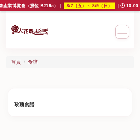
8/7（五）～ 8/9（日）
產業博覽會（攤位 B219a）
｜
｜🕙 10:0
大花農場
首頁
食譜
玫瑰食譜