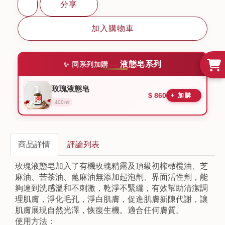
分享
加入購物車
液態皂系列
玫瑰液態皂
$ 860
400ml
商品詳情
評論列表
玫瑰液態皂加入了有機玫瑰精露及頂級初榨橄欖油、芝
麻油、苦茶油、蓖麻油無添加起泡劑、界面活性劑，能
夠達到洗感溫和不刺激，乾淨不緊繃，有效幫助清潔調
理肌膚，淨化毛孔，淨白肌膚，促進肌膚新陳代謝，讓
肌膚展現自然光澤，恢復生機。適合任何膚質。
使用方法：