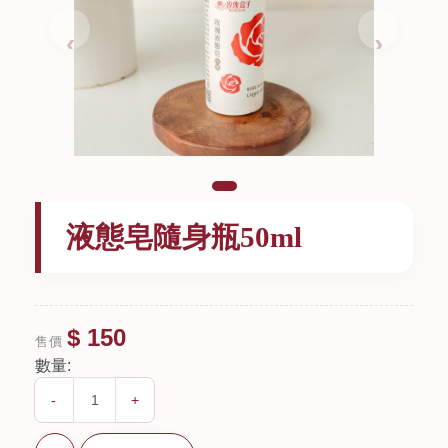
液態皂隨身瓶50ml
$ 150
售價
數量:
-
+