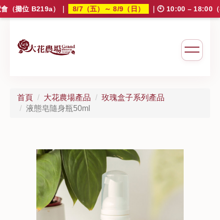
8/7（五）～ 8/9（日）
攤位 B219a）
｜
｜🕙 10:00 – 18:
大花農場
首頁
大花農場產品
玫瑰盒子系列產品
液態皂隨身瓶50ml