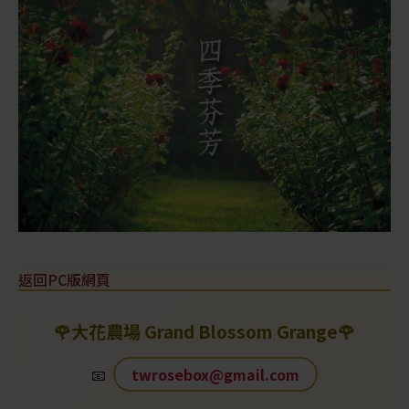
返回PC版網頁
🌹
大花農場 Grand Blossom Grange
🌹
📧
twrosebox@gmail.com