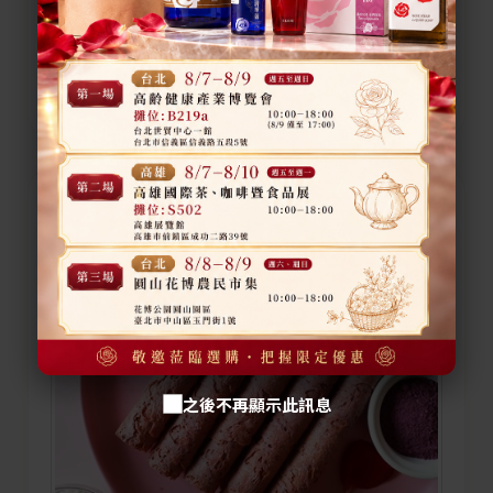
玫瑰玫天面膜禮盒組
$ 2,200
售價
之後不再顯示此訊息