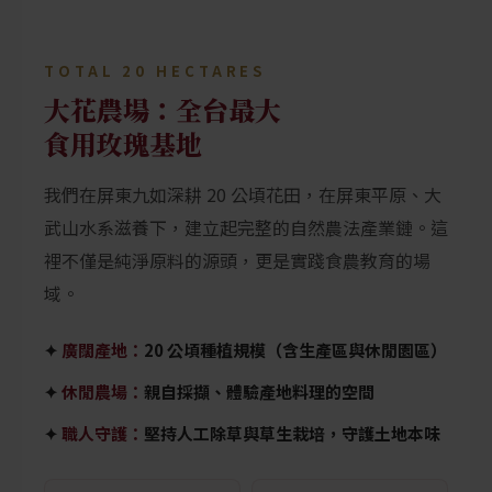
TOTAL 20 HECTARES
大花農場：全台最大
食用玫瑰基地
我們在屏東九如深耕 20 公頃花田，在屏東平原、大
武山水系滋養下，建立起完整的自然農法產業鏈。這
裡不僅是純淨原料的源頭，更是實踐食農教育的場
域。
✦
廣闊產地：
20 公頃種植規模（含生產區與休閒園區）
✦
休閒農場：
親自採擷、體驗產地料理的空間
✦
職人守護：
堅持人工除草與草生栽培，守護土地本味