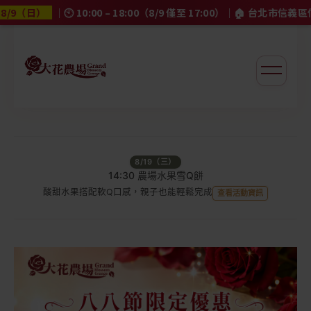
14:30 農場夏季手作剉冰
 10:00 – 18:00（8/9 僅至 17:00）｜🏠 台北市信義區信義路五段 5 號
夏日農場體驗，親手完成清涼剉冰
查看活動資訊
大花農場
8/15（六）
14:30 農場乾燥花香氛磚
將花草與香氣封存在專屬香氛磚中
查看活動資訊
8/19（三）
14:30 農場水果雪Q餅
酸甜水果搭配軟Q口感，親子也能輕鬆完成
查看活動資訊
8/29（六）
14:30 手作玫瑰花果醬
認識食用玫瑰，熬煮一瓶香甜玫瑰花果醬
查看活動資訊