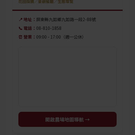
花田採摘／景觀餐廳／生態導覽
📍 地址：
屏東縣九如鄉九如路一段2-88號
📞 電話：
08-810-1858
⏰ 營業：
09:00 - 17:00（週一公休）
開啟農場地圖導航 →