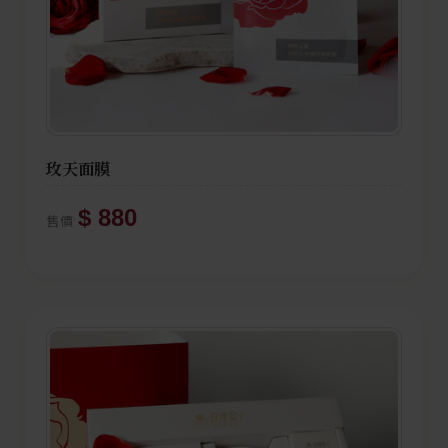
玫天面膜
$ 880
售價