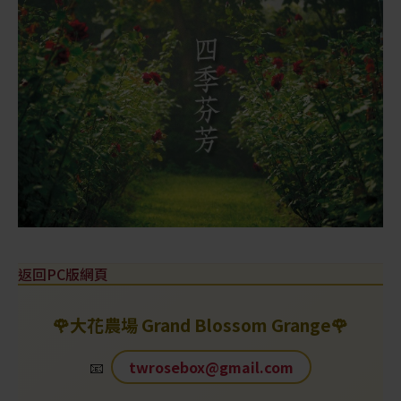
返回PC版網頁
🌹
大花農場 Grand Blossom Grange
🌹
📧
twrosebox@gmail.com