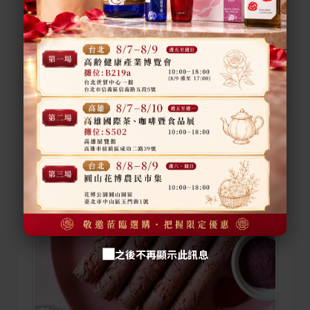
玫瑰玫天面膜禮盒組
$ 2,200
售價
之後不再顯示此訊息