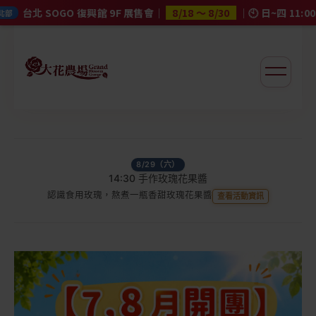
8/18 ～ 8/30
復興館 9F 展售會
｜
｜🕙 日~四 11:00–21:30 / 五~
大花農場
8/05（三）
14:30 農場夏季手作剉冰
夏日農場體驗，親手完成清涼剉冰
查看活動資訊
8/15（六）
14:30 農場乾燥花香氛磚
將花草與香氣封存在專屬香氛磚中
查看活動資訊