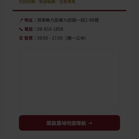
花田採摘／景觀餐廳／生態導覽
📍 地址：
屏東縣九如鄉九如路一段2-88號
📞 電話：
08-810-1858
⏰ 營業：
09:00 - 17:00（週一公休）
開啟農場地圖導航 →