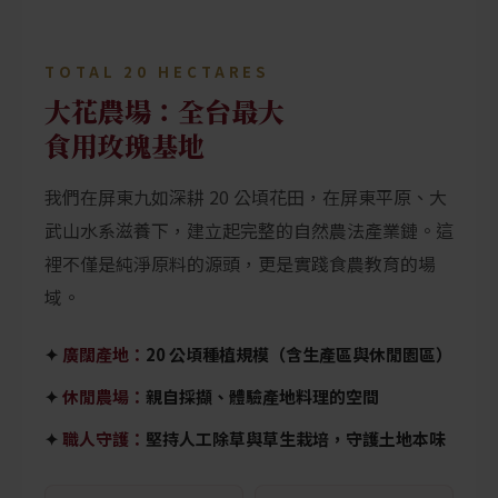
TOTAL 20 HECTARES
大花農場：全台最大
食用玫瑰基地
我們在屏東九如深耕 20 公頃花田，在屏東平原、大
武山水系滋養下，建立起完整的自然農法產業鏈。這
裡不僅是純淨原料的源頭，更是實踐食農教育的場
域。
✦
廣闊產地：
20 公頃種植規模（含生產區與休閒園區）
✦
休閒農場：
親自採擷、體驗產地料理的空間
✦
職人守護：
堅持人工除草與草生栽培，守護土地本味