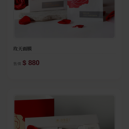
玫天面膜
$ 880
售價