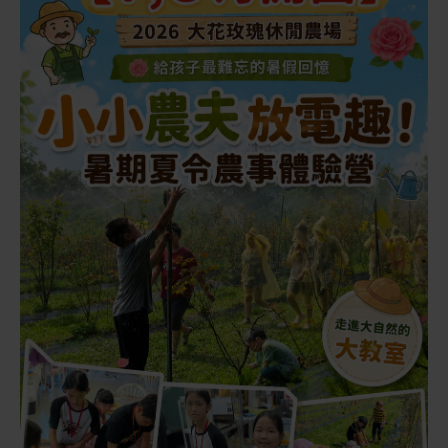
8/19（三）
14:30 農場水果雪Q餅
酸甜水果搭配軟Q口感，親子也能輕鬆完成
查看活動資訊
8/29（六）
14:30 手作玫瑰花果醬
認識食用玫瑰，熬煮一瓶香甜玫瑰花果醬
查看活動資訊
8/05（三）
14:30 農場夏季手作剉冰
夏日農場體驗，親手完成清涼剉冰
查看活動資訊