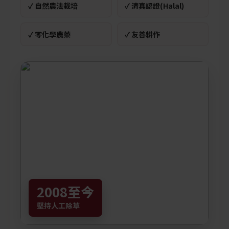
✓ 自然農法栽培
✓ 清真認證(Halal)
✓ 零化學農藥
✓ 友善耕作
2010
施放生物肥料